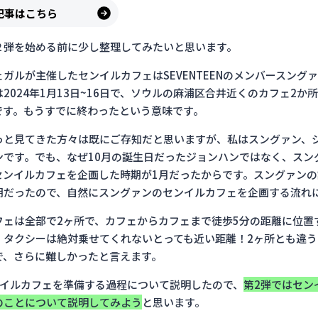
の記事はこちら
２弾を始める前に少し整理してみたいと思います。
ガルが主催したセンイルカフェはSEVENTEENのメンバースング
は2024年1月13日~16日で、ソウルの麻浦区合井近くのカフェ2か
です。もうすでに終わったという意味です。
っと見てきた方々は既にご存知だと思いますが、私はスングァン、
ンです。でも、なぜ10月の誕生日だったジョンハンではなく、スン
センイルカフェを企画した時期が1月だったからです。スングァン
期だったので、自然にスングァンのセンイルカフェを企画する流れ
フェは全部で2ヶ所で、カフェからカフェまで徒歩5分の距離に位置
。タクシーは絶対乗せてくれないとっても近い距離！2ヶ所とも違
で、さらに難しかったと言えます。
ンイルカフェを準備する過程について説明したので、
第2弾ではセン
のことについて説明してみよう
と思います。