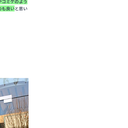
やコミケのよう
のも良い
と思い