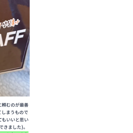
に頼むのが最善
てしまうもので
てもいいと思い
できました)。