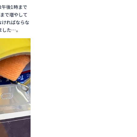
は午後1時まで
人まで増やして
なければならな
ました…。