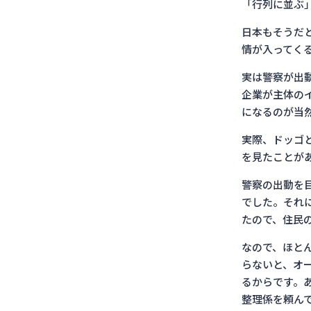
「行列に並ぶ
日本もそうだ
情が入ってく
実は警察が出
企業が主体の
になるのが当
実際、ドッゴと
を見たことが
警察の出動を
でした。それ
たので、住民
なので、ほと
らないと、オ
るからです。
整理係を頼ん