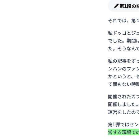
🖋 第1段
それでは、第
私ドッゴとジェ
でした。
期間
た。
そうなん
私の記事をず
ンハンのファ
かというと、
て間もない時
開催されたカ
開催しました
運営をしたの
第1弾ではセ
営する現場で