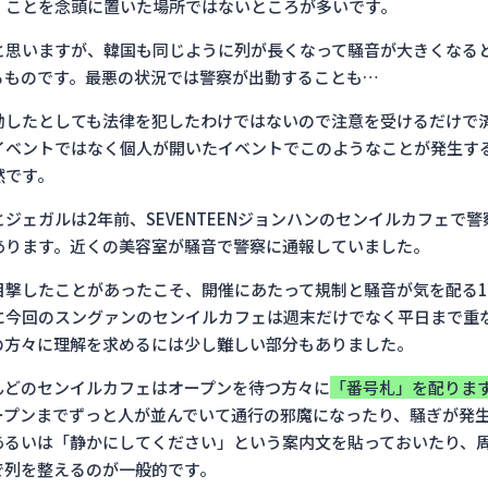
」ことを念頭に置いた場所ではないところが多いです。
と思いますが、韓国も同じように列が長くなって騒音が大きくなる
るものです。最悪の状況では警察が出動することも…
動したとしても法律を犯したわけではないので注意を受けるだけで
イベントではなく個人が開いたイベントでこのようなことが発生す
然です。
ジェガルは2年前、SEVENTEENジョンハンのセンイルカフェで
あります。近くの美容室が騒音で警察に通報していました。
目撃したことがあったこそ、開催にあたって規制と騒音が気を配る
に今回のスングァンのセンイルカフェは週末だけでなく平日まで重
の方々に理解を求めるには少し難しい部分もありました。
んどのセンイルカフェはオープンを待つ方々に
「番号札」を配りま
ープンまでずっと人が並んでいて通行の邪魔になったり、騒ぎが発
あるいは「静かにしてください」という案内文を貼っておいたり、
で列を整えるのが一般的です。