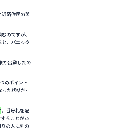
と近隣住民の苦
済むのですが、
ると、パニック
警察が出動したの
1つのポイント
なった状態だっ
す
。番号札を配
生することがあ
周りの人に列の