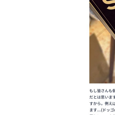
もし皆さんも
だとは思いま
すから。例え
ます....(