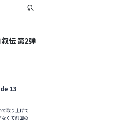
自叙伝 第2弾
e 13
いて取り上げて
がなくて前回の