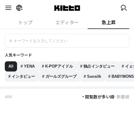
トップ
エディター
急上昇
#
人気キーワード
検索結果はありません。他のキーワードで試してみてくださ
#
い。
All
#
YENA
#
K-POPアイドル
#
独占インタビュー
#
イェ
#
インタビュー
#
ガールズグループ
#
Sunsilk
#
BABYMONS
All
0
閲覧数が多い順
新着順