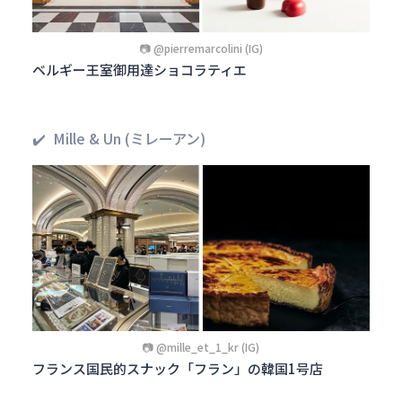
📷 @pierremarcolini (IG)
ベルギー王室御用達ショコラティエ
✔️ Mille & Un (ミレーアン)
📷 @mille_et_1_kr (IG)
フランス国民的スナック「フラン」の韓国1号店