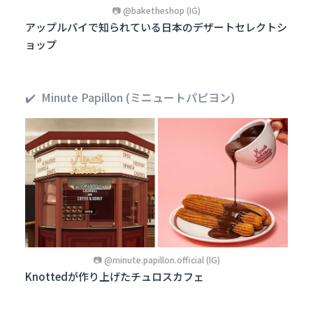
📷 @baketheshop (IG)
アップルパイで知られている日本のデザートセレクトシ
ョップ
✔️ Minute Papillon (ミニュートパピヨン)
📷 @minute.papillon.official (IG)
Knottedが作り上げたチュロスカフェ