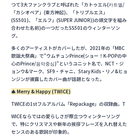
つて3大ファンクラブと呼ばれた「カトゥエル(카트엘/
「カシオペア」(東方神起)、「トリプルエス」
(SS501)、「エルフ」(SUPER JUNIOR))の頭文字を組み
合わせた名前)の一つだったSS501のウィンターソン
グ。
多くのアーティストがカバーしたが、2021年の「MBC
歌謡大祭典」で”ウムチュンPrince(ショー！K-POPの中
心のPrince/음악중심)”というユニット名で、NCT・ジ
ョンウ&マーク、SF9・チャニ、Stary Kids・リノ&ヒョ
ンジンが披露したカバー曲が話題となった。
🎄
Merry & Happy (TWICE)
TWICEの1stフルアルバム「Repackage」の収録曲。T
WICEならではの愛らしさが際立つウィンターソング
で、特にクリスマスや新年の挨拶フレーズを入れ替えた
センスのある歌詞が印象的。