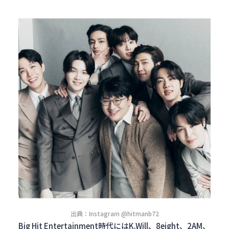
出典：Instagram @hitmanb72
Big Hit Entertainment時代にはK.Will、8eight、2AM、