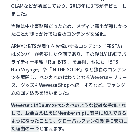
GLAMなどが所属しており、2013年にBTSがデビューし
ました。
当時は中小事務所だったため、メディア露出が難しかっ
たことがきっかけで独自のコンテンツを強化。
ARMYとBTSが周年をお祝いするコンテンツ「FESTA」
はメンバーが考案した企画であり、その後はV LIVEでバ
ライティー番組「Run BTS!」を展開、他にも「BTS
Bon Voyage」や「IN THE SOOP」など独自のコンテン
ツを展開し、ペンカペの代わりとなるWeverseをリリー
ス、グッズもWeverse Shopへ統一するなど、ファンダ
ムの囲い込みを行いました。
WeverseではDaumのペンカペのような複雑な手続きな
しで、お金さえ払えばMembershipに簡単に加入できる
ようになったことも、グローバルファンの獲得に成功し
た理由の一つ
と言えます。