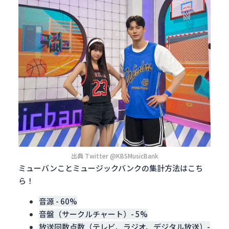
出典 Twitter @KBSMusicBank
ミューバンことミュージックバンクの集計方法はこち
ら！
音源 - 60%
音盤（サークルチャート）- 5%
放送回数点数（テレビ、ラジオ、デジタル放送）-