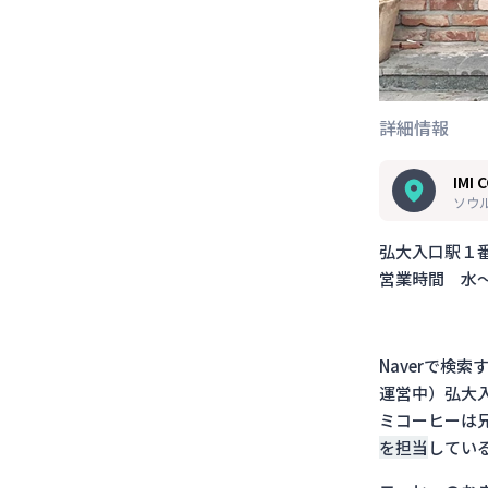
詳細情報
IMI 
ソウル
弘大入口駅１
営業時間 水〜日
Naverで検
運営中）弘大
ミコーヒーは
を担当
してい