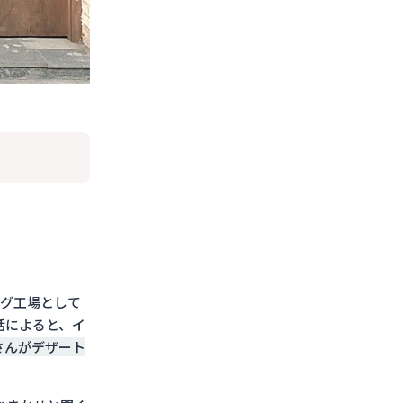
ング工場として
話によると、イ
さんがデザート