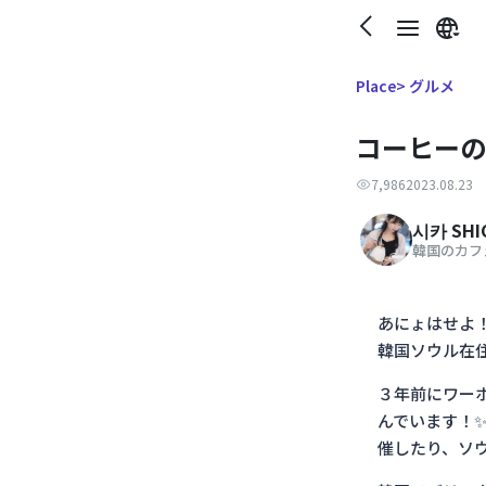
> グルメ
Place
コーヒーの
7,986
2023.08.23
시카 SHI
韓国のカフ
あにょはせよ
韓国ソウル在住
３年前にワー
んでいます！
催したり、ソ