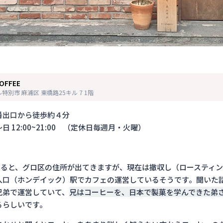
COFFEE
特別市 麻浦区 東橋路25キル 7 1階
番出口から徒歩約４分
 12:00~21:00 （定休日毎週月・火曜）
索すると、グロ区の住所が出てきますが、現在は撤収し（ロースティ
入口（ホンデイック）駅でカフェの運営しているそうです。聞いた
兄弟で運営していて、
兄はコーヒーを、日本で製菓を学んできた弟
るらしいです。