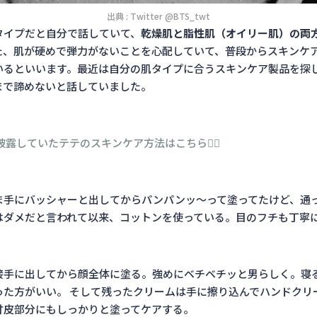
出典 : Twitter @BTS_twt
タイプだと自分で話していて、
乾燥肌と脂性肌（オイリー肌）の両
た、肌が硬めで弾力がないことを心配していて、普段からスキンケ
いるといいます。最近は自分の肌タイプに合うスキンケア製品を探
まで諦めないと話していました。
で披露していたテテのスキンケア方法はこちら👇🏻
ま手にバッシャーと出してからパンパンッ〜って塗ってたけど、通
はダメだと言われて以来、コットンを使っている。目のフチも丁寧
接手に出してから顔全体に塗る。強めにベチベチッと男らしく。寝
った方がいい。 そして残ったクリームは手に擦り込んでハンドクリ
甘皮部分にもしっかりと塗ってケアする。