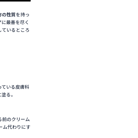
方の性質
を持っ
アに最善を尽く
しているところ
っている皮膚科
に塗る。
る前のクリーム
ーム代わりにす