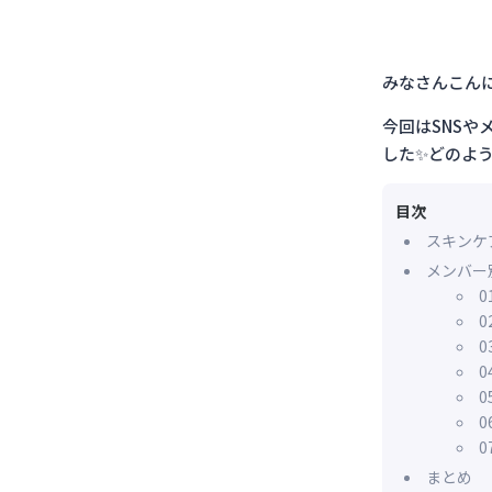
みなさんこんに
今回はSNSや
した
✨
どのよ
目次
スキンケ
メンバー
0
0
0
0
0
0
0
まとめ