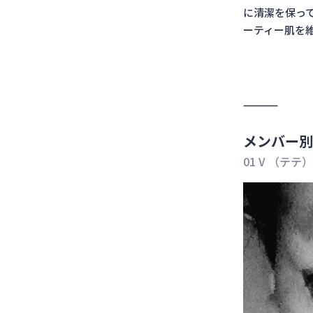
に清潔を保っ
ーティー肌を
メンバー別
01 V （テテ）