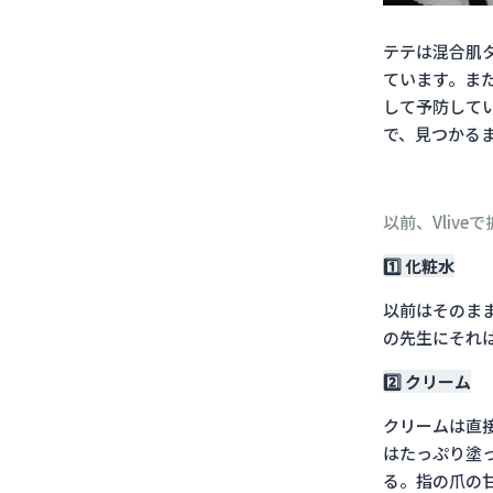
テテは混合肌
ています。ま
して予防して
で、見つかる
以前、Vlive
1️⃣ 化粧水
以前はそのま
の先生にそれ
2️⃣ クリーム
クリームは直
はたっぷり塗
る。指の爪の