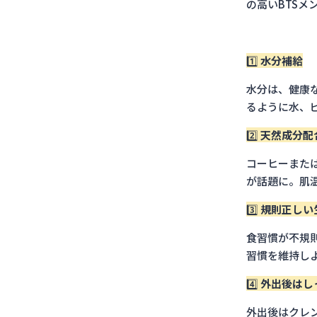
の高いBTS
1️⃣
水分補給
水分は、健康
るように水、
2️⃣
天然成分配合
コーヒーまた
が話題に。肌
3️⃣
規則正しい
食習慣が不規
習慣を維持し
4️⃣
外出後はし
外出後はクレ