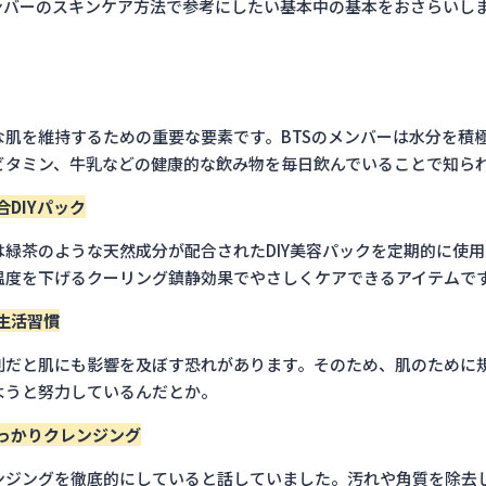
メンバーのスキンケア方法で参考にしたい基本中の基本をおさらいし
な肌を維持するための重要な要素です。BTSのメンバーは水分を積
ビタミン、牛乳などの健康的な飲み物を毎日飲んでいることで知ら
DIYパック
は緑茶のような天然成分が配合されたDIY美容パックを定期的に使
温度を下げるクーリング鎮静効果でやさしくケアできるアイテムで
生活習慣
則だと肌にも影響を及ぼす恐れがあります。そのため、肌のために
ようと努力しているんだとか。
っかりクレンジング
ンジングを徹底的にしていると話していました。汚れや角質を除去