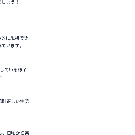
ましょう！
極的に維持でき
れています。
用している様子
す
規則正しい生活
し、日頃から常