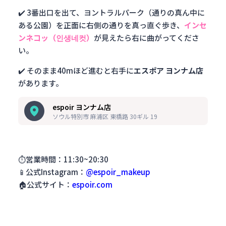
✔️ 3番出口を出て、ヨントラルパーク（通りの真ん中に
ある公園）を正面に右側の通りを真っ直ぐ歩き、
インセ
ンネコッ（인생네컷）
が見えたら右に曲がってくださ
い。
✔️ そのまま40mほど進むと右手に
エスポア ヨンナム店
があります。
espoir ヨンナム店
ソウル特別市 麻浦区 東橋路 30ギル 19
⏱営業時間：11:30~20:30
📱公式Instagram：
@espoir_makeup
🏠公式サイト：
espoir.com