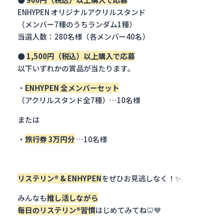
ENHYPEN オリジナルアクリルスタンド
（メンバー7種のうちランダム1種）
当選人数：280名様（各メンバー40名）
●
1,500円（税込）以上購入で応募
以下いずれかの賞品が当たります。
・
ENHYPEN 全メンバーセット
（アクリルスタンド全7種）…10名様
または
・
旅行券 3万円分
…10名様
リステリン® & ENHYPEN
をぜひお見逃しなく！✨
みんなも
推し活しながら
毎日のリステリン®習慣
はじめてみてね🦷💙