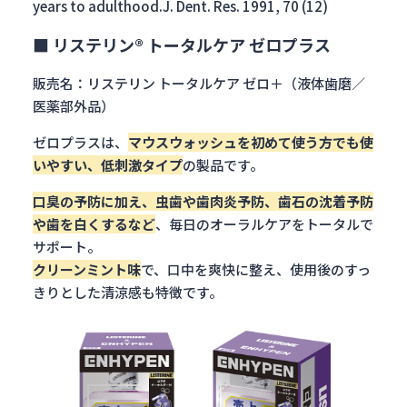
years to adulthood.J. Dent. Res. 1991, 70 (12)
■ リステリン® トータルケア ゼロプラス
販売名：リステリン トータルケア ゼロ＋（液体歯磨／
医薬部外品）
ゼロプラスは、
マウスウォッシュを初めて使う方でも使
いやすい、低刺激タイプ
の製品です。
口臭の予防に加え、虫歯や歯肉炎予防、歯石の沈着予防
や歯を白くするなど
、毎日のオーラルケアをトータルで
サポート。
クリーンミント味
で、口中を爽快に整え、使用後のすっ
きりとした清涼感も特徴です。