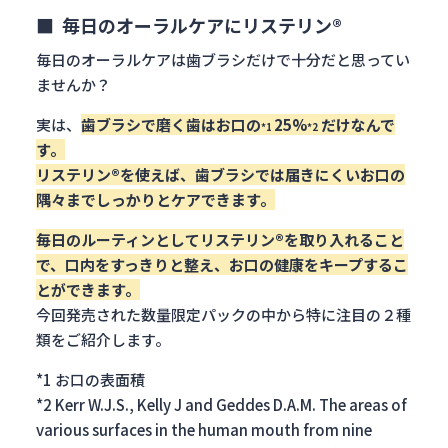
■ 毎日のオーラルケアにリステリン®
毎日のオーラルケアは歯ブラシだけで十分だと思ってい
ませんか？
実は、
歯ブラシで磨く歯はお口の
25%
だけなんで
*1
*2
す。
リステリン®を使えば、歯ブラシでは届きにくいお口の
隅々までしっかりとケアできます。
毎日のルーティンとしてリステリン®を取り入れること
で、口内をすっきりと整え、お口の健康をキープするこ
とができます。
今回発売された数量限定パックの中から特に注目の２種
類をご紹介します。
*1 お口の表面積
*2 Kerr W.J.S., Kelly J and Geddes D.A.M. The areas of
various surfaces in the human mouth from nine