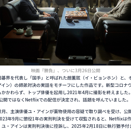
映画『勝負』、ついに3月26日公開
囲碁界を代表し「国手」と呼ばれた趙薫鉉（イ・ビョンホン）と、
アイン）の師弟対決の実話をモチーフにした作品です。新型コロナ
もかかわらず、トップ俳優を起用し2021年4月に撮影を終えました
場公開ではなくNetflixでの配信が決定され、話題を呼んでいました。
3年2月、主演俳優ユ・アインが薬物使用の容疑で取り調べを受け、公
023年9月に懲役1年の実刑判決を受けて収監されると、Netflix
ユ・アインは実刑判決後に控訴し、2025年2月18日に執行猶予