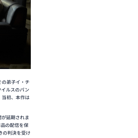
その弟子イ・チ
ウイルスのパン
。当初、本作は
開が延期されま
は作品の配信を保
付きの判決を受け