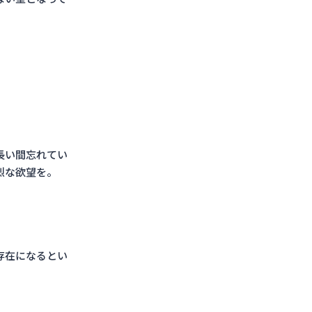
長い間忘れてい
烈な欲望を。
存在になるとい