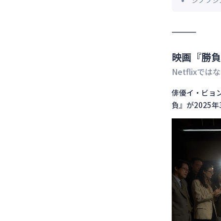
シノプシ
映画『勝負
Netflix
俳優イ・ビョ
負』が2025