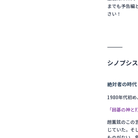
までも予告編
さい！
シノプシス
絶対者の時代
1980年代初
「囲碁の神と
趙薫鉉のこの
じていた。そ
ものがない、