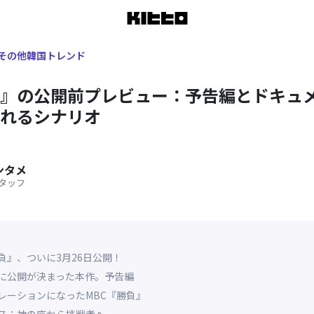
 その他韓国トレンド
』の公開前プレビュー：予告編とドキュ
れるシナリオ
エンタメ
タッフ
負』、ついに3月26日公開！
に公開が決まった本作。予告編
レーションになったMBC『勝負』