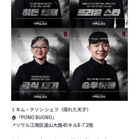
🥄キム・テソン シェフ（隠れた天才）
🏠「PONO BUONO」
📍ソウル江南区道山大路45キル8-7 2階