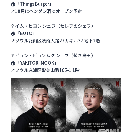
🏠「Things Burger」
📍10月にヘンダン洞にオープン予定
🥄イム・ヒヨン シェフ（セレブのシェフ）
🏠「BUTO」
📍ソウル龍山区漢南大路27ガキル32 地下2階
🥄ビョン・ビョンムク シェフ（焼き鳥王）
🏠「YAKITORI MOOK」
📍ソウル麻浦区聖美山路165-1 1階