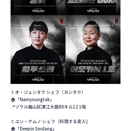
🥄オ・ジュンタク シェフ（ヨンタク）
🏠「Namyoungtak」
📍ソウル龍山区漢江大路80キル12 1階
🥄ユン・ナムノ シェフ（料理する変人)
🏠「Deepin Sindang」