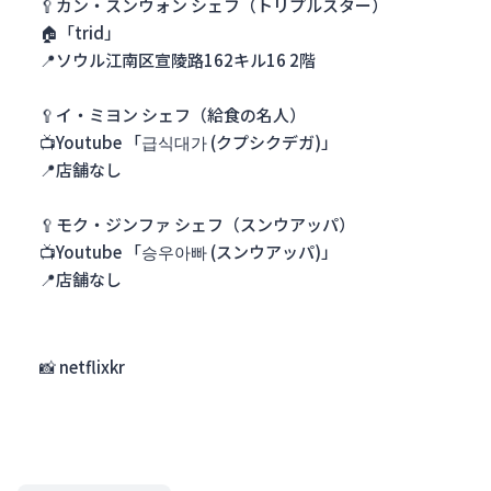
🥄カン・スンウォン シェフ（トリプルスター）
🏠「trid」
📍ソウル江南区宣陵路162キル16 2階
🥄イ・ミヨン シェフ（給食の名人）
📺Youtube 「급식대가 (クプシクデガ)」
📍店舗なし
🥄モク・ジンファ シェフ（スンウアッパ）
📺Youtube 「승우아빠 (スンウアッパ)」
📍店舗なし
📸 netflixkr