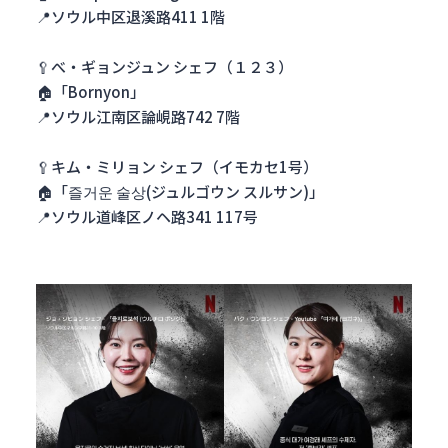
📍ソウル中区退溪路411 1階
🥄べ・ギョンジュン シェフ（１２３）
🏠「Bornyon」
📍ソウル江南区論峴路742 7階
🥄キム・ミリョン シェフ（イモカセ1号）
🏠「즐거운 술상(ジュルゴウン スルサン)」
📍ソウル道峰区ノヘ路341 117号