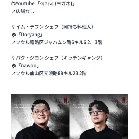
📺Youtube 「여가네 (ヨガネ)」
📍店舗なし
🥄イム・テフン シェフ（岡持ち料理人）
🏠「Doryang」
📍ソウル鍾路区ジャハムン路6キル6 2、3階
🥄パク・ジヨン シェフ（キッチンギャング）
🏠「nawoo」
📍ソウル龍山区元曉路89キル23 2階