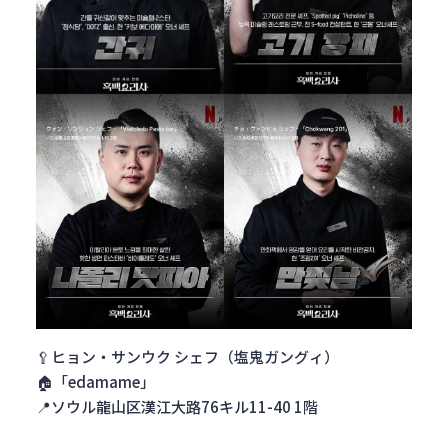
🥄ヒョン・サンウク シェフ（塩鬼ガングィ）
🏠「edamame」
📍ソウル龍山区漢江大路76キル11-40 1階