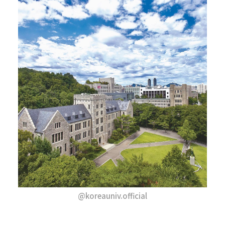
@koreauniv.official