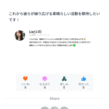
これから彼らが繰り広げる素晴らしい活動を期待したい
です！
いいね
なるほど
楽しみ
役立った
0
0
0
0
Share