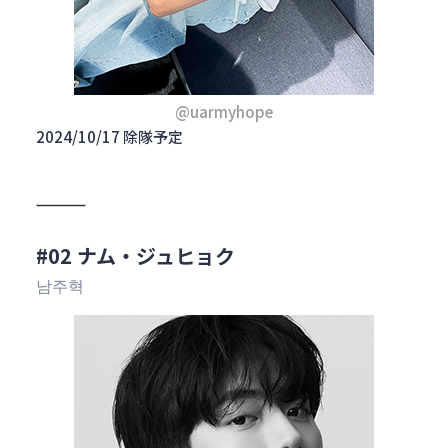
@uarmyhope
2024/10/17 除隊予定
#02 ナム・ジュヒョク
남주혁