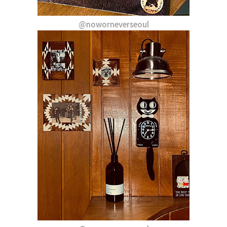
@noworneverseoul