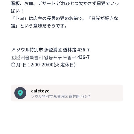
看板、お皿、デザート どれひとつ欠かさず黒猫でいっ
ぱい！
「トヨ」は店主の長男の猫の名前で、「日光が好きな
猫」という意味だそうです。
📍
ソウル特別市 永登浦区 道林路 436-7
🇰🇷
서울특별시 영등포구 도림로 436-7
⏱️
月-日 12:00-20:00(火 定休日)
cafetoyo
ソウル特別市 永登浦区 道林路 436-7