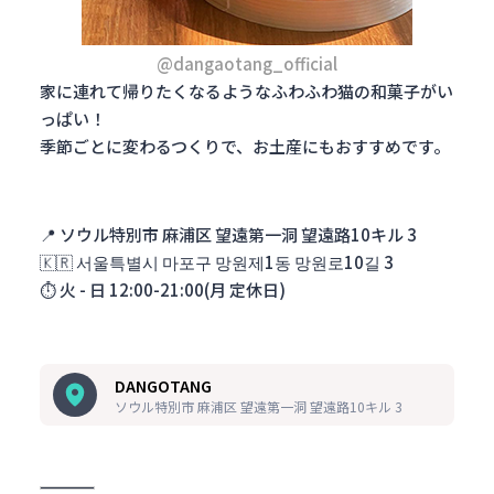
@dangaotang_official
家に連れて帰りたくなるようなふわふわ猫の和菓子がい
っぱい！
季節ごとに変わるつくりで、お土産にもおすすめです。
📍
ソウル特別市 麻浦区 望遠第一洞 望遠路10キル 3
🇰🇷
서울특별시 마포구 망원제1동 망원로10길 3
⏱️
火 - 日 12:00-21:00(月 定休日)
DANGOTANG
ソウル特別市 麻浦区 望遠第一洞 望遠路10キル 3