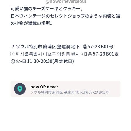
@noworneverseoul
可愛い猫のチーズケーキとクッキー。
日本ヴィンテージのセレクトショップのような内装と猫
の小物が満載の場所。
📍
ソウル特別市 麻浦区 望遠洞 地下1階 57-23 B01号
🇰🇷
서울특별시 마포구 망원동 번지 지1층 57-23 B01호
⏱️
火-日 11:30-20:30(月 定休日)
now OR never
ソウル特別市 麻浦区 望遠洞 地下1階 57-23 B01号