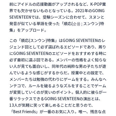
前にアイドルの応援動画がアップされるなど、K-POP業
界でも欠かせないものとなっている。2021年のGOING
SEVENTEENでは、受験シーズンに合わせて、スヌンと
発音が似ている単語を使った「順応(순응 ; スンウン)特
集」をアップロード。
この「順応(スンウン)特集」はGOING SEVENTEENのレ
ジェンド回として必ず選ばれるエピソードであり、周り
にGOING SEVENTEENのエピソードをおすすめする時に
必ず最初に選ぶ回である。メンバーの性格をよく知らな
い人が見ても面白いし、同年代の純粋な男の子たちが遊
んでいるような感じがするからだ。授業中との設定で、
メンバーたちは勉強の代わりにゲームをする。みんなヘ
ンテコで、ルールを破るようなズルをすることでゲーム
が変質していくのが笑いのポイント。個人的に彼らが一
番リラックスできるGOING SEVENTEENの演出とは、
13人が気軽に笑って楽しめることだと思うので、
「Best Friends」が一番のお気に入り。唯一、残念な点